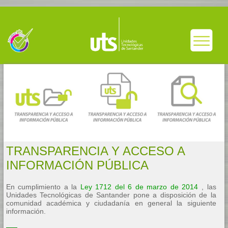
TRANSPARENCIA Y ACCESO A
INFORMACIÓN PÚBLICA
En cumplimiento a la
Ley 1712 del 6 de marzo de 2014
, las
Unidades Tecnológicas de Santander pone a disposición de la
comunidad académica y ciudadanía en general la siguiente
información.