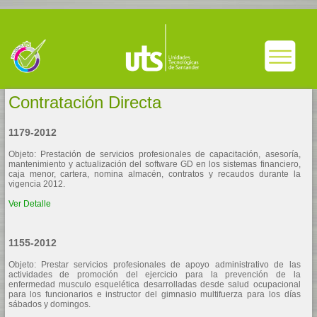
Contratación Directa
1179-2012
Objeto: Prestación de servicios profesionales de capacitación, asesoría,
mantenimiento y actualización del software GD en los sistemas financiero,
caja menor, cartera, nomina almacén, contratos y recaudos durante la
vigencia 2012.
Ver Detalle
1155-2012
Objeto: Prestar servicios profesionales de apoyo administrativo de las
actividades de promoción del ejercicio para la prevención de la
enfermedad musculo esquelética desarrolladas desde salud ocupacional
para los funcionarios e instructor del gimnasio multifuerza para los días
sábados y domingos.