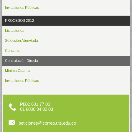
Invitaciones Públicas
PROCESOS 2012
Licitaciones
Selección Abreviada
Concurso
Contratación Directa
Mínima Cuantía
Invitaciones Públicas
PBX: 691 77 00
01 8000 94 02 03
peticiones@correo.uts.edu.co